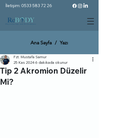
İletişim: 0533 583 72 26
Ana Sayfa
/
Yazı
Fzt. Mustafa Samur
25 Kas 2024
6 dakikada okunur
Tip 2 Akromion Düzelir
Mi?