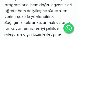
programlarla, hem doğru egzersizleri 
öğretir hem de iyileşme sürecini en 
verimli şekilde yönlendiririz. 
Sağlığınızı tekrar kazanmak ve omuz 
fonksiyonlarınızı en iyi şekilde 
iyileştirmek için bizimle iletişime 
geçebilirsiniz.
Sonuç
Tip 2 akromion
, omuz bölgesinde 
çeşitli sorunlara yol açabilen bir 
durumdur. Bu sorunlar arasında ağrı, 
hareket kısıtlılığı ve fonksiyon kaybı 
yer alır. Akromionun daha keskin bir 
yapıya sahip olması, rotator manşet 
tendonlarına baskı yaparak ağrıya 
ve iltihaplanmalara yol açabilir.
Bu durum, omuz hareketlerini 