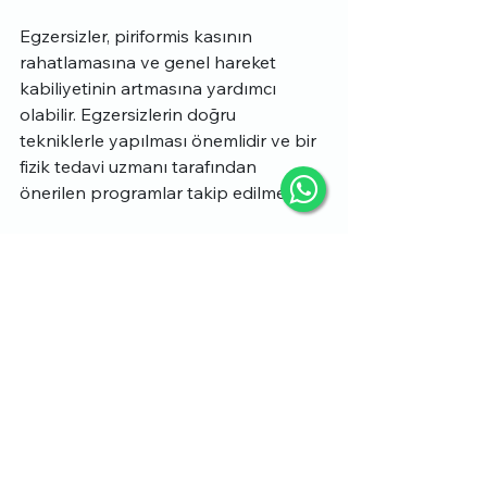
Egzersizler, piriformis kasının 
rahatlamasına ve genel hareket 
kabiliyetinin artmasına yardımcı 
olabilir. Egzersizlerin doğru 
tekniklerle yapılması önemlidir ve bir 
fizik tedavi uzmanı tarafından 
önerilen programlar takip edilmelidir.
Piriformis 
Sendromundan 
Kurtulanlar
Piriformis sendromundan kurtulan 
kişiler
 ve deneyimleri, tedavi sürecinin 
etkili olduğunu gösterir. Bu kişilerin 
paylaşımları, tedavi yöntemlerinin ve 
egzersizlerin nasıl işe yaradığını 