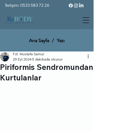
İletişim: 0533 583 72 26
Ana Sayfa
/
Yazı
Fzt. Mustafa Samur
29 Eyl 2024
5 dakikada okunur
Piriformis Sendromundan
Kurtulanlar