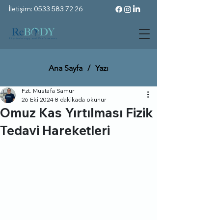
İletişim: 0533 583 72 26
Ana Sayfa
/
Yazı
Fzt. Mustafa Samur
26 Eki 2024
8 dakikada okunur
Omuz Kas Yırtılması Fizik
Tedavi Hareketleri