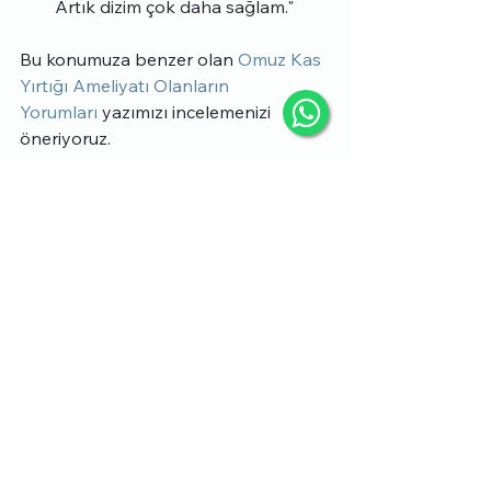
Artık dizim çok daha sağlam."
Bu konumuza benzer olan 
Omuz Kas 
Yırtığı Ameliyatı Olanların 
Yorumları
 yazımızı incelemenizi 
öneriyoruz.
Sonuç
Menisküs, dizdeki iki yarı ay 
şeklindeki kıkırdaktır ve diz 
hareketlerini destekler. Menisküs 
yırtığı, genellikle travmalar veya 
yaşlanma sonucu oluşur ve belirtileri 
ağrı, şişlik, hareket kısıtlılığıdır. Tedavi, 
fizyoterapi veya ameliyatla yapılabilir; 
artroskopik cerrahi genellikle tercih 
edilmektedir.