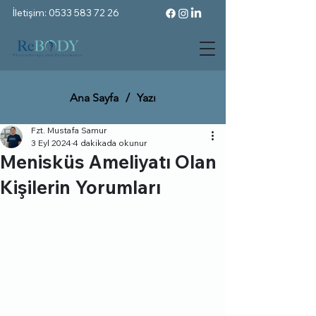
İletişim: 0533 583 72 26
Ana Sayfa
/
Yazı
Fzt. Mustafa Samur
3 Eyl 2024
4 dakikada okunur
Menisküs Ameliyatı Olan
Kişilerin Yorumları