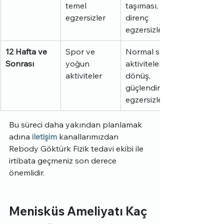
temel 
taşıması, 
egzersizler
direnç 
egzersizleri
12 Hafta ve 
Spor ve 
Normal spor 
Sonrası
yoğun 
aktivitelerine 
aktiviteler
dönüş, 
güçlendirme 
egzersizleri
Bu süreci daha yakından planlamak 
adına 
iletişim
 kanallarımızdan 
Rebody Göktürk Fizik tedavi ekibi ile 
irtibata geçmeniz son derece 
önemlidir.
Menisküs Ameliyatı Kaç 