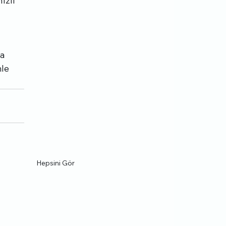
ızlı 
a 
le 
Hepsini Gör