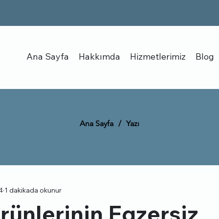
Ana Sayfa
Hakkımda
Hizmetlerimiz
Blog
Ana Sayfa
/
Yazı
4
1 dakikada okunur
rünlerinin Egzersiz