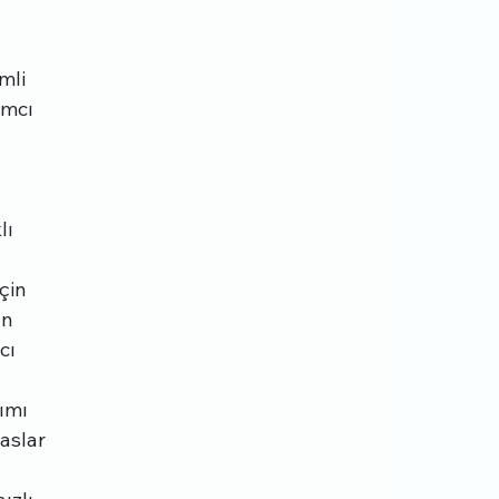
mli 
ımcı 
 
lı 
çin 
an 
cı 
ımı 
aslar 