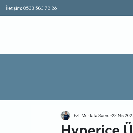
İletişim: 0533 583 72 26
Fzt. Mustafa Samur
23 Nis 202
Hyperice Ü