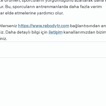
ice ürünleri, sporcuların yorgunluğunu azaltarak daha h
ur. Bu, sporcuların antrenmanlarda daha fazla verim 
ar elde etmelerine yardımcı olur.
ilerseniz 
https://www.rebodytr.com
 bağlantısından an
z. Daha detaylı bilgi için 
iletişim
 kanallarımızdan bizim
niz.