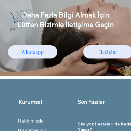
Daha Fazla Bilgi Almak İçin
Lütfen Bizimle İletişime Geçin
Whatsapp
İletişim
Kurumsal
Son Yazılar
Hakkımızda
Skolyoz Hastaları Ne Kad
Yaşar?
Hizmetlerimiz