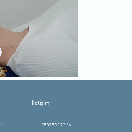
İletişim
ar
0533 583 72 26