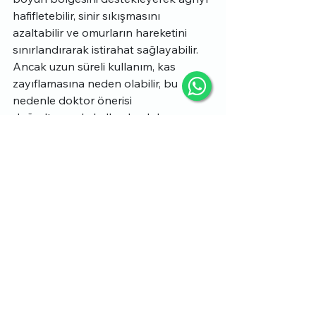
hafifletebilir, sinir sıkışmasını 
azaltabilir ve omurların hareketini 
sınırlandırarak istirahat sağlayabilir. 
Ancak uzun süreli kullanım, kas 
zayıflamasına neden olabilir, bu 
nedenle doktor önerisi 
doğrultusunda kullanılmalıdır.
Boyunluk doğru şekilde takılmalı, 
aşırı sıkı olmamalı ve temizliğine 
dikkat edilmelidir
Boyun Fıtığında Boyunluk 
Kullanımı
 makalemizi okuduğunuz için 
teşekkür ederiz. 
Daha fazla bilgi ve farklı konular 
hakkında bilgi almak isterseniz 
www.rebodytr.com
 bağlantısından 