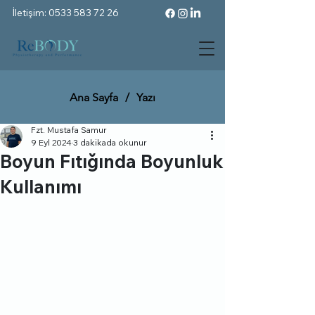
İletişim: 0533 583 72 26
Ana Sayfa
/
Yazı
Fzt. Mustafa Samur
9 Eyl 2024
3 dakikada okunur
Boyun Fıtığında Boyunluk
Kullanımı