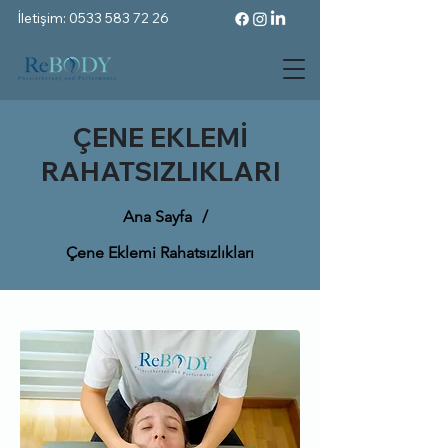
İletişim: 0533 583 72 26
ÇENE EKLEMİ
RAHATSIZLIKLARI
Ana Sayfa
/
Çene Eklemi Rahatsızlıkları